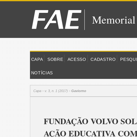
Memorial
CAPA
SOBRE
ACESSO
CADASTRO
PESQU
NOTÍCIAS
Capa
v. 3, n. 1 (2017)
Gaviorno
>
>
FUNDAÇÃO VOLVO SOL
AÇÃO EDUCATIVA COM