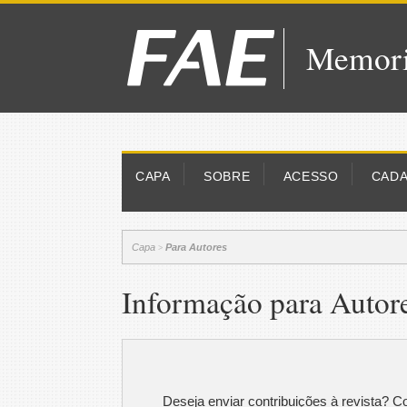
Memori
CAPA
SOBRE
ACESSO
CAD
Capa
Para Autores
>
Informação para Autor
Deseja enviar contribuições à revista? 