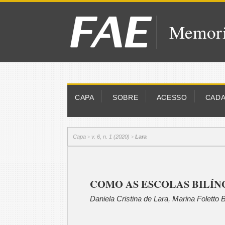
Memori
CAPA
SOBRE
ACESSO
CAD
Capa
v. 6, n. 1 (2020)
Lara
>
>
COMO AS ESCOLAS BILÍN
Daniela Cristina de Lara, Marina Foletto