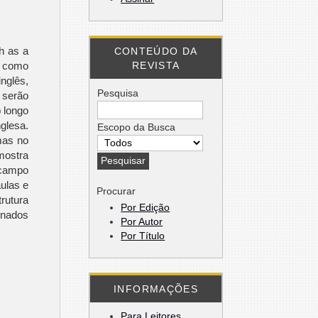
h as a
CONTEÚDO DA
REVISTA
m como
nglês,
Pesquisa
 serão
 longo
glesa.
Escopo da Busca
mas no
amostra
 campo
aulas e
Procurar
rutura
Por Edição
ionados
Por Autor
Por Título
INFORMAÇÕES
Para Leitores