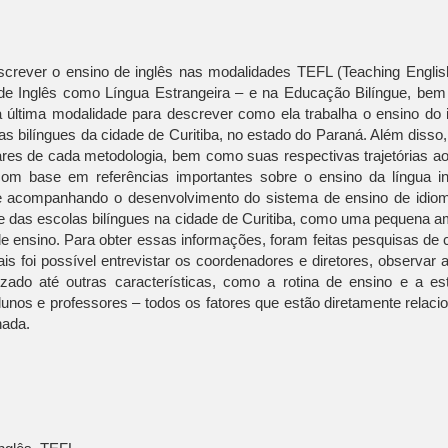
escrever o ensino de inglês nas modalidades TEFL (Teaching Englis
de Inglês como Língua Estrangeira – e na Educação Bilíngue, be
 última modalidade para descrever como ela trabalha o ensino do i
 bilíngues da cidade de Curitiba, no estado do Paraná. Além disso,
lares de cada metodologia, bem como suas respectivas trajetórias ao
om base em referências importantes sobre o ensino da língua in
 e acompanhando o desenvolvimento do sistema de ensino de idio
ade das escolas bilíngues na cidade de Curitiba, como uma pequena 
de ensino. Para obter essas informações, foram feitas pesquisas de
ais foi possível entrevistar os coordenadores e diretores, observar 
izado até outras características, como a rotina de ensino e a est
lunos e professores – todos os fatores que estão diretamente relac
hada.