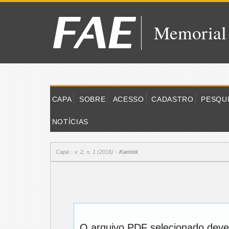
Memorial
CAPA
SOBRE
ACESSO
CADASTRO
PESQU
NOTÍCIAS
Capa
v. 2, n. 1 (2016)
Kantek
>
>
O arquivo PDF selecionado deve