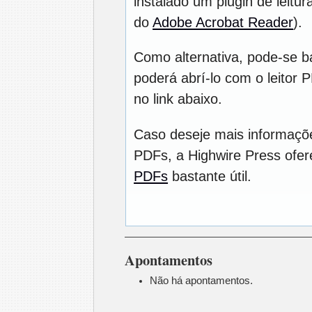
instalado um plugin de leitu
do
Adobe Acrobat Reader
).
Como alternativa, pode-se b
poderá abrí-lo com o leitor 
no link abaixo.
Caso deseje mais informaçõe
PDFs, a Highwire Press ofe
PDFs
bastante útil.
Apontamentos
Não há apontamentos.