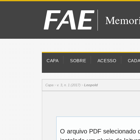
Memori
CAPA
SOBRE
ACESSO
CAD
Capa
v. 3, n. 1 (2017)
Leopold
>
>
O arquivo PDF selecionado 