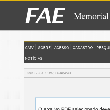
Memorial
CAPA
SOBRE
ACESSO
CADASTRO
PESQU
NOTÍCIAS
Capa
v. 3, n. 1 (2017)
Gonçalves
>
>
O arquivo PDF selecionado deve