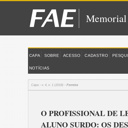
Memorial
CAPA
SOBRE
ACESSO
CADASTRO
PESQU
NOTÍCIAS
Capa
v. 4, n. 1 (2018)
Ferreira
>
>
O PROFISSIONAL DE L
ALUNO SURDO: OS DES