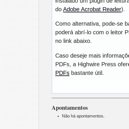
instalado um plugin de leitu
do
Adobe Acrobat Reader
).
Como alternativa, pode-se b
poderá abrí-lo com o leitor 
no link abaixo.
Caso deseje mais informaçõe
PDFs, a Highwire Press ofe
PDFs
bastante útil.
Apontamentos
Não há apontamentos.