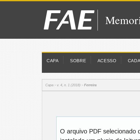
Memori
CAPA
SOBRE
ACESSO
CAD
Capa
v. 4, n. 1 (2018)
Ferreira
>
>
O arquivo PDF selecionado 