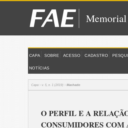
Memorial
CAPA
SOBRE
ACESSO
CADASTRO
PESQU
NOTÍCIAS
Capa
v. 5, n. 1 (2019)
Machado
>
>
O PERFIL E A RELAÇÃ
CONSUMIDORES COM 